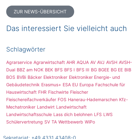
ZUR NEWS-ÜBERSICHT
Das interessiert Sie vielleicht auch
Schlagwörter
Agrarservice
Agrarwirtschaft
AHR
AQUA
AV
AVJ
AVSH
AVSH-
Dual
BBZ am NOK
BEK
BFS
BFS I
BFS III
BG
BGEE
BG EE
BIB
BOS
BVBi
Bäcker
Elektroniker
Elektroniker Energie- und
Gebäudetechnik
Erasmus+
ESA
EU
Europa
Fachschule für
Hauswirtschaft
FHR
Fischwirte
Fleischer
Fleischereifachverkäufer
FOS
Hanerau-Hademarschen
Kfz-
Mechatroniker
Landwirt
Landwirtschaft
Landwirtschaftsschule
Lass dich belohnen
LFS
LWS
Schülervertretung
SV
TA
Wettbewerb
WiPo
Sekretariat:
+49 4331 43408-0