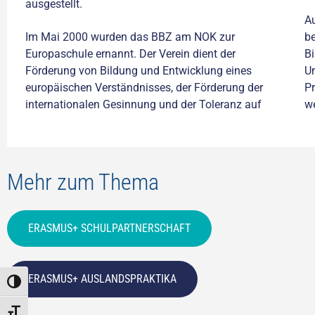
ausgestellt.
A
Im Mai 2000 wurden das BBZ am NOK zur
be
Europaschule ernannt. Der Verein dient der
Bi
Förderung von Bildung und Entwicklung eines
Un
europäischen Verständnisses, der Förderung der
Pr
internationalen Gesinnung und der Toleranz auf
we
Mehr zum Thema
ERASMUS+ SCHULPARTNERSCHAFT
ERASMUS+ AUSLANDSPRAKTIKA
UMSCHALTEN AUF HOHE KONTRASTE
SCHRIFT VERGRÖSSERN