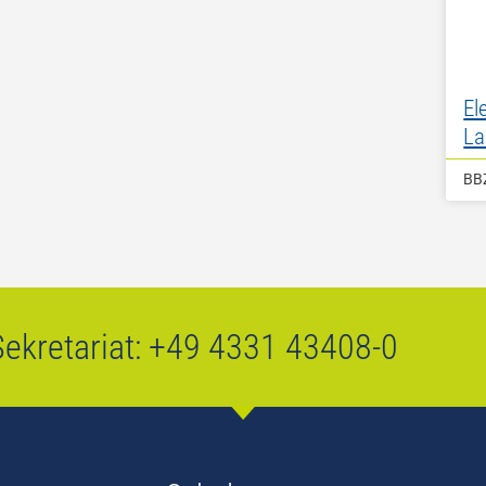
El
La
BB
ekretariat:
+49 4331 43408-0