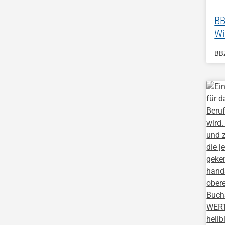
BB
Wi
BB