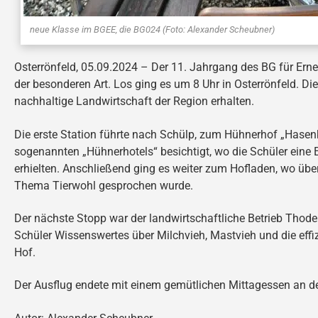
neue Klasse im BGEE, die BG024 (Foto: Alexander Scheubner)
Osterrönfeld, 05.09.2024 – Der 11. Jahrgang des BG für Erne
der besonderen Art. Los ging es um 8 Uhr in Osterrönfeld. Die
nachhaltige Landwirtschaft der Region erhalten.
Die erste Station führte nach Schülp, zum Hühnerhof „Hasen
sogenannten „Hühnerhotels“ besichtigt, wo die Schüler eine
erhielten. Anschließend ging es weiter zum Hofladen, wo übe
Thema Tierwohl gesprochen wurde.
Der nächste Stopp war der landwirtschaftliche Betrieb Thode
Schüler Wissenswertes über Milchvieh, Mastvieh und die eff
Hof.
Der Ausflug endete mit einem gemütlichen Mittagessen an d