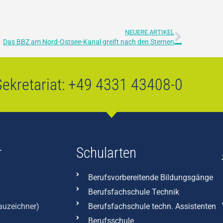
NEUERE ARTIKEL
Das BBZ am Nord-Ostsee-Kanal greift nach den Sternen
ekretariat:
+49 4331 43408-0
r
Schularten
Berufsvorbereitende Bildungsgänge
Berufsfachschule Technik
Bauzeichner)
Berufsfachschule techn. Assistenten
Berufsschule