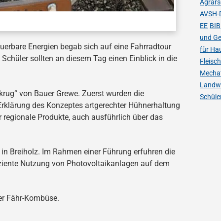
Agrars
AVSH-
EE
BIB
und Ge
uerbare Energien begab sich auf eine Fahrradtour
für Ha
 Schüler sollten an diesem Tag einen Einblick in die
Fleisc
Mechat
Landwi
krug“ von Bauer Grewe. Zuerst wurden die
Schüle
 Erklärung des Konzeptes artgerechter Hühnerhaltung
r regionale Produkte, auch ausführlich über das
 in Breiholz. Im Rahmen einer Führung erfuhren die
iziente Nutzung von Photovoltaikanlagen auf dem
er Fähr-Kombüse.