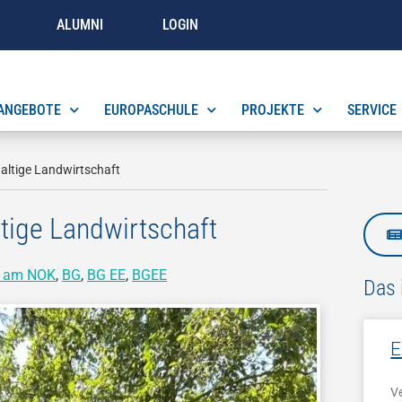
ALUMNI
LOGIN
ANGEBOTE
EUROPASCHULE
PROJEKTE
SERVICE
haltige Landwirtschaft
ltige Landwirtschaft
 am NOK
,
BG
,
BG EE
,
BGEE
Das 
E
V