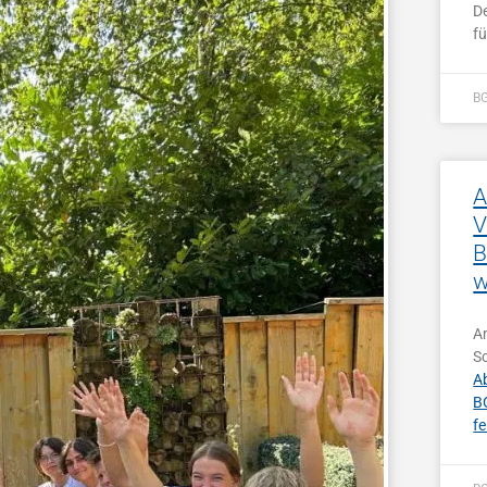
D
f
B
A
V
B
w
A
S
A
B
fe