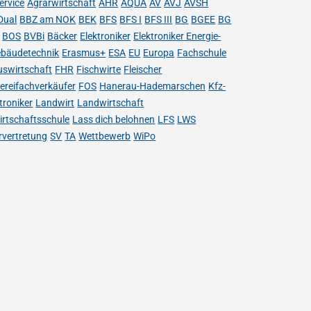
ervice
Agrarwirtschaft
AHR
AQUA
AV
AVJ
AVSH
Dual
BBZ am NOK
BEK
BFS
BFS I
BFS III
BG
BGEE
BG
BOS
BVBi
Bäcker
Elektroniker
Elektroniker Energie-
bäudetechnik
Erasmus+
ESA
EU
Europa
Fachschule
uswirtschaft
FHR
Fischwirte
Fleischer
hereifachverkäufer
FOS
Hanerau-Hademarschen
Kfz-
roniker
Landwirt
Landwirtschaft
rtschaftsschule
Lass dich belohnen
LFS
LWS
rvertretung
SV
TA
Wettbewerb
WiPo