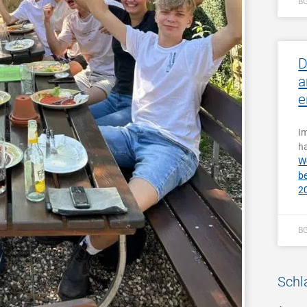
B
D
a
e
I
h
W
b
2
B
Schl