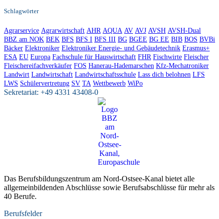
Schlagwörter
Agrarservice
Agrarwirtschaft
AHR
AQUA
AV
AVJ
AVSH
AVSH-Dual
BBZ am NOK
BEK
BFS
BFS I
BFS III
BG
BGEE
BG EE
BIB
BOS
BVBi
Bäcker
Elektroniker
Elektroniker Energie- und Gebäudetechnik
Erasmus+
ESA
EU
Europa
Fachschule für Hauswirtschaft
FHR
Fischwirte
Fleischer
Fleischereifachverkäufer
FOS
Hanerau-Hademarschen
Kfz-Mechatroniker
Landwirt
Landwirtschaft
Landwirtschaftsschule
Lass dich belohnen
LFS
LWS
Schülervertretung
SV
TA
Wettbewerb
WiPo
Sekretariat:
+49 4331 43408-0
Das Berufsbildungszentrum am Nord-Ostsee-Kanal bietet alle
allgemeinbildenden Abschlüsse sowie Berufsabschlüsse für mehr als
40 Berufe.
Berufsfelder