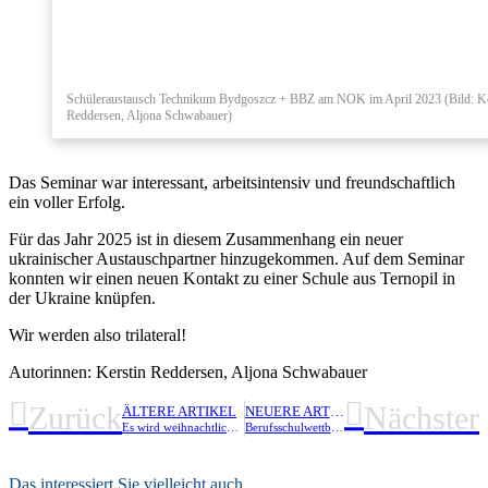
Schüleraustausch Technikum Bydgoszcz + BBZ am NOK im April 2023 (Bild: Ke
Reddersen, Aljona Schwabauer)
Das Seminar war interessant, arbeitsintensiv und freundschaftlich
ein voller Erfolg.
Für das Jahr 2025 ist in diesem Zusammenhang ein neuer
ukrainischer Austauschpartner hinzugekommen. Auf dem Seminar
konnten wir einen neuen Kontakt zu einer Schule aus Ternopil in
der Ukraine knüpfen.
Wir werden also trilateral!
Autorinnen: Kerstin Reddersen, Aljona Schwabauer
Zurück
Nächster
ÄLTERE ARTIKEL
NEUERE ARTIKEL
Es wird weihnachtlich am BBZ am Nord-Ostsee-Kanal!
Berufsschulwettbewerb „Lass Dich belohnen!“ würdigt ehrenamtliches Engagement während der Ausbildungszeit mit 2600 Euro Preisgeld Linus Plautz ist ein potenzieller Kandidat als Trainer im Kartsport
ZUR NEWS-ÜBERSICHT
Das interessiert Sie vielleicht auch