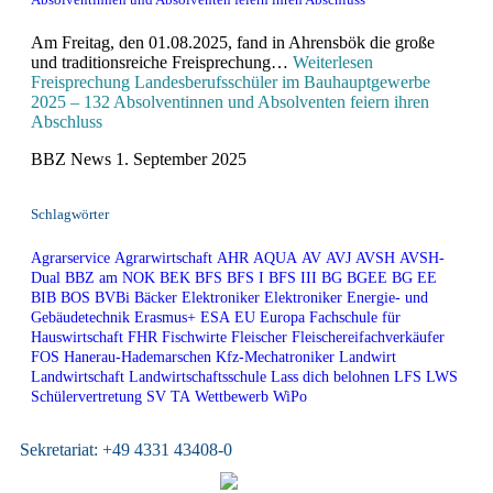
Am Freitag, den 01.08.2025, fand in Ahrensbök die große
und traditionsreiche Freisprechung…
Weiterlesen
Freisprechung Landesberufsschüler im Bauhauptgewerbe
2025 – 132 Absolventinnen und Absolventen feiern ihren
Abschluss
BBZ News
1. September 2025
Schlagwörter
Agrarservice
Agrarwirtschaft
AHR
AQUA
AV
AVJ
AVSH
AVSH-
Dual
BBZ am NOK
BEK
BFS
BFS I
BFS III
BG
BGEE
BG EE
BIB
BOS
BVBi
Bäcker
Elektroniker
Elektroniker Energie- und
Gebäudetechnik
Erasmus+
ESA
EU
Europa
Fachschule für
Hauswirtschaft
FHR
Fischwirte
Fleischer
Fleischereifachverkäufer
FOS
Hanerau-Hademarschen
Kfz-Mechatroniker
Landwirt
Landwirtschaft
Landwirtschaftsschule
Lass dich belohnen
LFS
LWS
Schülervertretung
SV
TA
Wettbewerb
WiPo
Sekretariat:
+49 4331 43408-0