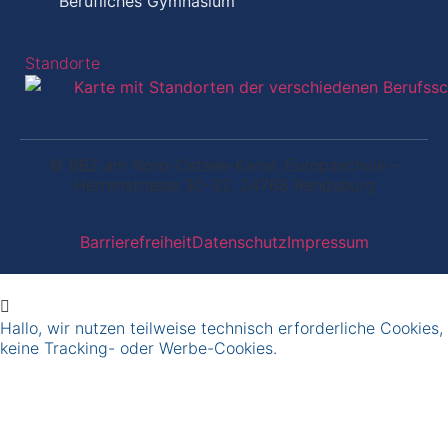
Berufliches Gymnasium
Standorte
© BBZ am Nord-Ostsee-Kanal, Europaschule –
Herrenstrasse 30-32, 24768 Rendsburg
Barrierefreiheit
Datenschutz
Impressum
Hallo, wir nutzen teilweise technisch erforderliche Cookies,
keine Tracking- oder Werbe-Cookies.
OK
WEITERE INFOS