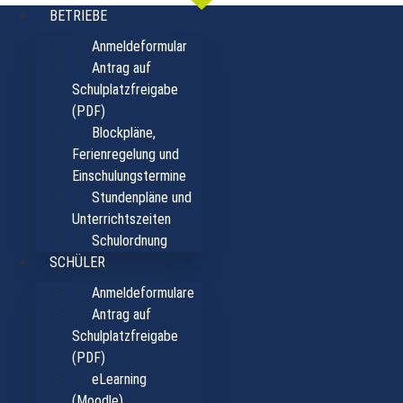
Zum
BETRIEBE
Inhalt
Anmeldeformular
springen
Antrag auf
Schulplatzfreigabe
(PDF)
Blockpläne,
Ferienregelung und
Einschulungstermine
Stundenpläne und
Unterrichtszeiten
Schulordnung
SCHÜLER
Anmeldeformulare
Antrag auf
Schulplatzfreigabe
(PDF)
eLearning
(Moodle)