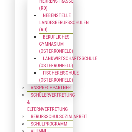
HERRENSTRASSE (
RD)
NEBENSTELLE
LANDESBERUFSSCHULEN
(RD)
BERUFLICHES
GYMNASIUM
(OSTERRÖNFELD)
LANDWIRTSCHAFTSSCHULE
(OSTERRÖNFELD)
FISCHEREISCHULE
(OSTERRÖNFELD)
ANSPRECHPARTNER
SCHÜLERVERTRETUNG
&
ELTERNVERTRETUNG
BERUFSSCHULSOZIALARBEIT
SCHULPROGRAMM
ALUMNI –