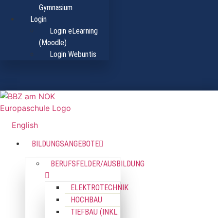
Gymnasium
Login
Login eLearning
(Moodle)
Login Webuntis
English
BILDUNGSANGEBOTE
BERUFSFELDER/AUSBILDUNG
ELEKTROTECHNIK
HOCHBAU
TIEFBAU (INKL.