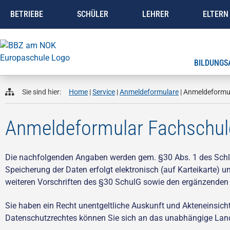
BETRIEBE
SCHÜLER
LEHRER
ELTERN
BILDUNGS
Sie sind hier:
Home
|
Service
|
Anmeldeformulare
|
Anmeldeformu
Anmeldeformular Fachschul
Die nachfolgenden Angaben werden gem. §30 Abs. 1 des Schle
Speicherung der Daten erfolgt elektronisch (auf Karteikarte) u
weiteren Vorschriften des §30 SchulG sowie den ergänzende
Sie haben ein Recht unentgeltliche Auskunft und Akteneinsich
Datenschutzrechtes können Sie sich an das unabhängige Land