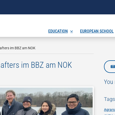
EDUCATION
EUROPEAN SCHOOL
hafters im BBZ am NOK
hafters im BBZ am NOK
You 
Tag
Agrars