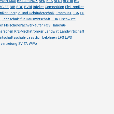
AVSH-Dual
BBZ am NOK
BEK
BFS
BFS I
BFS III
BG
BG EE
BIB
BOS
BVBi
Bäcker
Competition
Elektroniker
oniker Energie- und Gebäudetechnik
Erasmus+
ESA
EU
a
Fachschule für Hauswirtschaft
FHR
Fischwirte
her
Fleischereifachverkäufer
FOS
Hanerau-
arschen
Kfz-Mechatroniker
Landwirt
Landwirtschaft
rtschaftsschule
Lass dich belohnen
LFS
LWS
rvertretung
SV
TA
WiPo