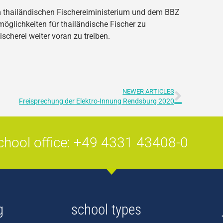
 thailändischen Fischereiministerium und dem BBZ
öglichkeiten für thailändische Fischer zu
scherei weiter voran zu treiben.
NEWER ARTICLES
Freisprechung der Elektro-Innung Rendsburg 2020
chool office: +49 4331 43408-0
g
school types