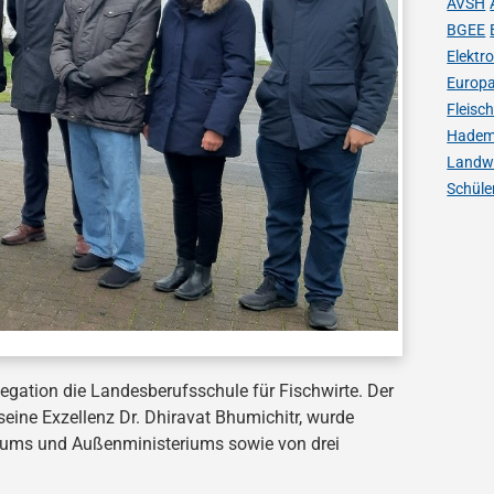
AVSH
BGEE
Elektr
Europ
Fleisc
Hadem
Landwi
Schüle
egation die Landesberufsschule für Fischwirte. Der
 seine Exzellenz Dr. Dhiravat Bhumichitr, wurde
eriums und Außenministeriums sowie von drei