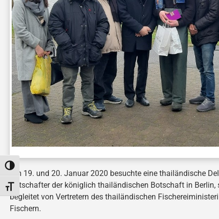
TOGGLE HIGH CONTRAST
Am 19. und 20. Januar 2020 besuchte eine thailändische Del
Botschafter der königlich thailändischen Botschaft in Berlin,
TOGGLE FONT SIZE
begleitet von Vertretern des thailändischen Fischereiminist
Fischern.