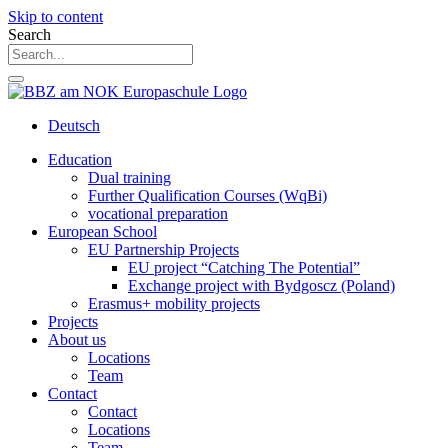
Skip to content
Search
Deutsch
Education
Dual training
Further Qualification Courses (WqBi)
vocational preparation
European School
EU Partnership Projects
EU project “Catching The Potential”
Exchange project with Bydgoscz (Poland)
Erasmus+ mobility projects
Projects
About us
Locations
Team
Contact
Contact
Locations
Team