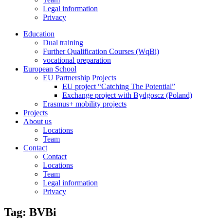
Legal information
Privacy
Education
Dual training
Further Qualification Courses (WqBi)
vocational preparation
European School
EU Partnership Projects
EU project “Catching The Potential”
Exchange project with Bydgoscz (Poland)
Erasmus+ mobility projects
Projects
About us
Locations
Team
Contact
Contact
Locations
Team
Legal information
Privacy
Tag: BVBi