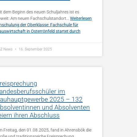
t dem Beginn des neuen Schuljahres ist es
oweit: Am neuen Fachschulstandort…
Weiterlesen
inschulung der Oberklasse: Fachschule für
uswirtschaft in Osterrönfeld startet durch
BZ News
16. September 2025
reisprechung
andesberufsschüler im
auhauptgewerbe 2025 – 132
bsolventinnen und Absolventen
eiern ihren Abschluss
m Freitag, den 01.08.2025, fand in Ahrensbök die
roße und traditionsreiche Freisprechung…