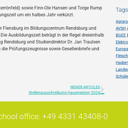
rrönfeld) sowie Finn-Ole Hansen und Torge Rump
Tag
ngszeit um ein halbes Jahr verkürzt.
Agrars
 Flensburg im Bildungszentrum Rendsburg und
AVSH
ie Ausbildungszeit beträgt in der Regel dreieinhalb
BGEE
ng Rendsburg und Studiendirektor Dr. Jan Traulsen
Elektr
n die Prüfungszeugnisse sowie Gesellenbriefe und
Europ
Fleisc
Hadem
Landwi
Schüle
NEWER ARTICLES
Stellenausschreibung Hausmeister 2024
chool office: +49 4331 43408-0