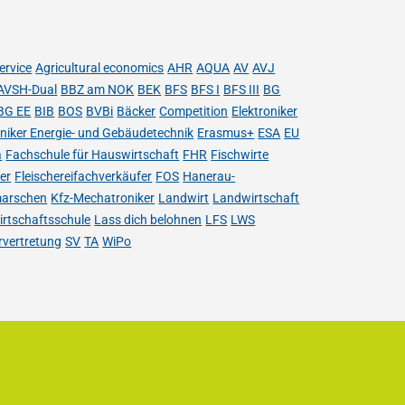
s
ervice
Agricultural economics
AHR
AQUA
AV
AVJ
AVSH-Dual
BBZ am NOK
BEK
BFS
BFS I
BFS III
BG
BG EE
BIB
BOS
BVBi
Bäcker
Competition
Elektroniker
oniker Energie- und Gebäudetechnik
Erasmus+
ESA
EU
a
Fachschule für Hauswirtschaft
FHR
Fischwirte
her
Fleischereifachverkäufer
FOS
Hanerau-
arschen
Kfz-Mechatroniker
Landwirt
Landwirtschaft
rtschaftsschule
Lass dich belohnen
LFS
LWS
rvertretung
SV
TA
WiPo