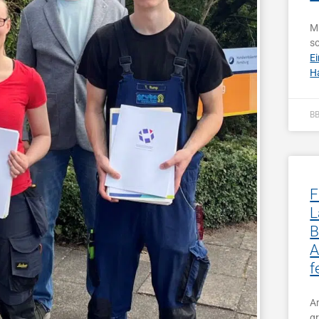
Mi
s
E
Ha
B
F
L
B
A
f
A
g