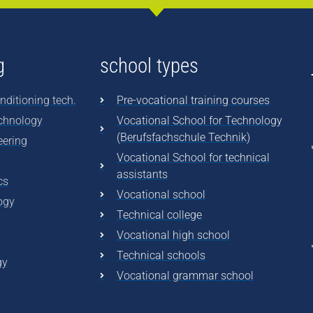
g
school types
nditioning tech.
Pre-vocational training courses
echnology
Vocational School for Technology
(Berufsfachschule Technik)
eering
Vocational School for technical
assistants
cs
Vocational school
ogy
Technical college
Vocational high school
Technical schools
gy
Vocational grammar school