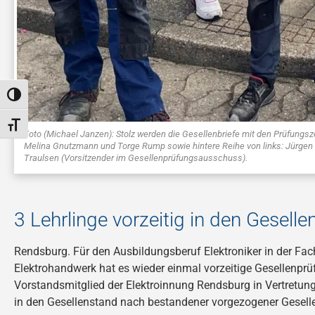
TOGGLE HIGH CONTRAST
TOGGLE FONT SIZE
Foto (Michael Janzen): Stolz werden die Gesellenbriefe mit den Prüfungsz
Melina Gnutzmann und Torge Rump sowie hintere Reihe von links: Jürgen 
Traulsen (Vorsitzender im Gesellenprüfungsausschuss).
3 Lehrlinge vorzeitig in den Gesel
Rendsburg. Für den Ausbildungsberuf Elektroniker in der Fa
Elektrohandwerk hat es wieder einmal vorzeitige Gesellenpr
Vorstandsmitglied der Elektroinnung Rendsburg in Vertretung
in den Gesellenstand nach bestandener vorgezogener Gesell