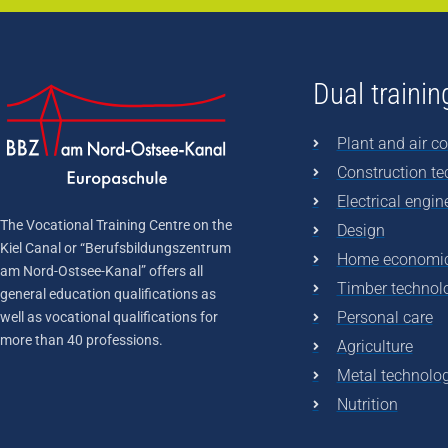
Dual trainin
Plant and air co
Construction t
Electrical engin
The Vocational Training Centre on the
Design
Kiel Canal or “Berufsbildungszentrum
Home economi
am Nord-Ostsee-Kanal” offers all
Timber technol
general education qualifications as
Personal care
well as vocational qualifications for
more than 40 professions.
Agriculture
Metal technolo
Nutrition