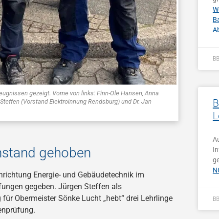
W
B
A
B
eugnissen gezeigt. Vorne von links: Finn-Ole Hansen, Anna
B
Steffen (Vorstand Elektroinnung Rendsburg) und Dr. Jan
L
A
lenstand gehoben
In
g
N
chrichtung Energie- und Gebäudetechnik im
üfungen gegeben. Jürgen Steffen als
 für Obermeister Sönke Lucht „hebt“ drei Lehrlinge
B
enprüfung.