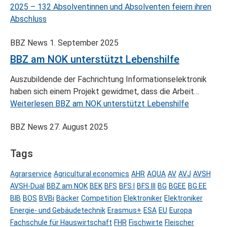
2025 – 132 Absolventinnen und Absolventen feiern ihren
Abschluss
BBZ News
1. September 2025
BBZ am NOK unterstützt Lebenshilfe
Auszubildende der Fachrichtung Informationselektronik
haben sich einem Projekt gewidmet, dass die Arbeit…
Weiterlesen
BBZ am NOK unterstützt Lebenshilfe
BBZ News
27. August 2025
Tags
Agrarservice
Agricultural economics
AHR
AQUA
AV
AVJ
AVSH
AVSH-Dual
BBZ am NOK
BEK
BFS
BFS I
BFS III
BG
BGEE
BG EE
BIB
BOS
BVBi
Bäcker
Competition
Elektroniker
Elektroniker
Energie- und Gebäudetechnik
Erasmus+
ESA
EU
Europa
Fachschule für Hauswirtschaft
FHR
Fischwirte
Fleischer