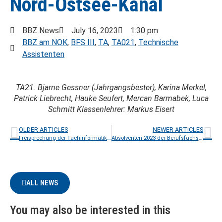
Nord-Ostsee-Kanal
BBZ News
July 16, 2023
1:30 pm
BBZ am NOK
,
BFS III
,
TA
,
TA021
,
Technische
Assistenten
TA21: Bjarne Gessner (Jahrgangsbester), Karina Merkel,
Patrick Liebrecht, Hauke Seufert, Mercan Barmabek, Luca
Schmitt Klassenlehrer: Markus Eisert
OLDER ARTICLES
NEWER ARTICLES
Freisprechung der Fachinformatiker/innen 2023
Absolventen 2023 der Berufsfachschule I: Allgemeine Technik und Gestaltung (BFS I) am BBZ am Nord-Ostsee-Kanal
ALL NEWS
You may also be interested in this