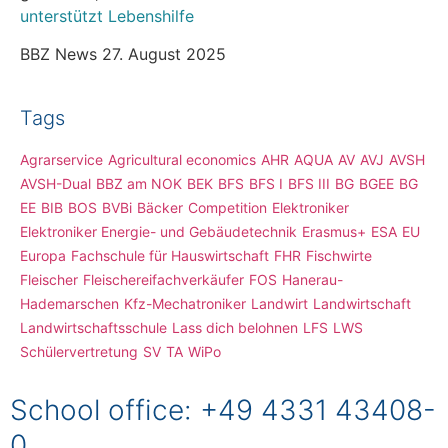
unterstützt Lebenshilfe
BBZ News
27. August 2025
Tags
Agrarservice
Agricultural economics
AHR
AQUA
AV
AVJ
AVSH
AVSH-Dual
BBZ am NOK
BEK
BFS
BFS I
BFS III
BG
BGEE
BG
EE
BIB
BOS
BVBi
Bäcker
Competition
Elektroniker
Elektroniker Energie- und Gebäudetechnik
Erasmus+
ESA
EU
Europa
Fachschule für Hauswirtschaft
FHR
Fischwirte
Fleischer
Fleischereifachverkäufer
FOS
Hanerau-
Hademarschen
Kfz-Mechatroniker
Landwirt
Landwirtschaft
Landwirtschaftsschule
Lass dich belohnen
LFS
LWS
Schülervertretung
SV
TA
WiPo
School office: +49 4331 43408-
0