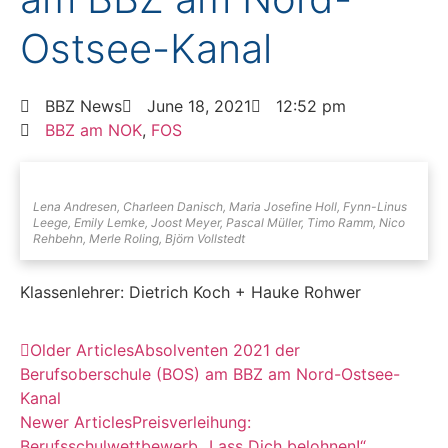
Ostsee-Kanal
BBZ News
June 18, 2021
12:52 pm
BBZ am NOK
,
FOS
Lena Andresen, Charleen Danisch, Maria Josefine Holl, Fynn-Linus
Leege, Emily Lemke, Joost Meyer, Pascal Müller, Timo Ramm, Nico
Rehbehn, Merle Roling, Björn Vollstedt
Klassenlehrer: Dietrich Koch + Hauke Rohwer
Older Articles
Absolventen 2021 der
Berufsoberschule (BOS) am BBZ am Nord-Ostsee-
Kanal
Newer Articles
Preisverleihung:
Berufsschulwettbewerb „Lass Dich belohnen!“