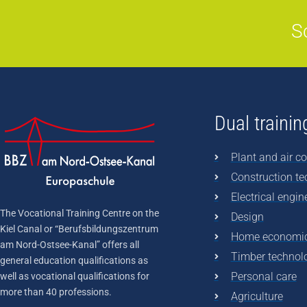
S
Dual trainin
Plant and air co
Construction t
Electrical engin
The Vocational Training Centre on the
Design
Kiel Canal or “Berufsbildungszentrum
Home economi
am Nord-Ostsee-Kanal” offers all
Timber technol
general education qualifications as
Personal care
well as vocational qualifications for
more than 40 professions.
Agriculture