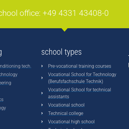
chool office: +49 4331 43408-0
g
school types
nditioning tech.
Pre-vocational training courses
echnology
Vocational School for Technology
(Berufsfachschule Technik)
eering
Vocational School for technical
assistants
cs
Vocational school
ogy
Technical college
Vocational high school